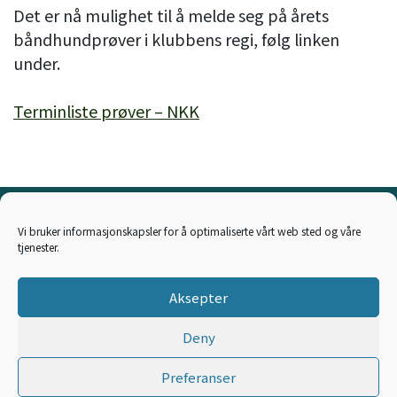
Det er nå mulighet til å melde seg på årets
båndhundprøver i klubbens regi, følg linken
under.
Terminliste prøver – NKK
Kontakt oss
Vi bruker informasjonskapsler for å optimaliserte vårt web sted og våre
tjenester.
Sekretær
Aksepter
Carl Uthus
Deny
Preferanser