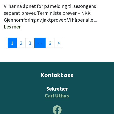
Vi har nå åpnet for påmelding til sesongens
separat prøver. Terminliste prøver – NKK
Gjennomføring av jaktprøver: Vi håper alle ...
Les mer
Sidepaginering
1
2
3
…
6
>
Kontakt oss
Sekretær
Carl Uthus