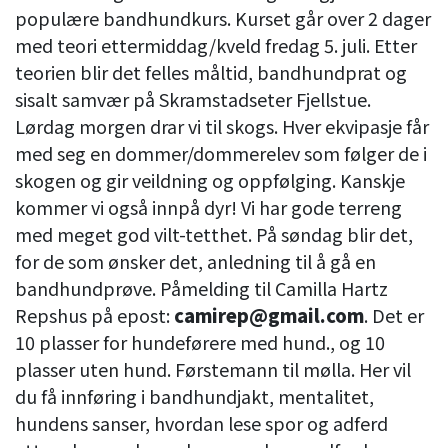
populære bandhundkurs. Kurset går over 2 dager
med teori ettermiddag/kveld fredag 5. juli. Etter
teorien blir det felles måltid, bandhundprat og
sisalt samvær på Skramstadseter Fjellstue.
Lørdag morgen drar vi til skogs. Hver ekvipasje får
med seg en dommer/dommerelev som følger de i
skogen og gir veildning og oppfølging. Kanskje
kommer vi også innpå dyr! Vi har gode terreng
med meget god vilt-tetthet. På søndag blir det,
for de som ønsker det, anledning til å gå en
bandhundprøve. Påmelding til Camilla Hartz
Repshus på epost:
camirep@gmail.com
. Det er
10 plasser for hundeførere med hund., og 10
plasser uten hund. Førstemann til mølla. Her vil
du få innføring i bandhundjakt, mentalitet,
hundens sanser, hvordan lese spor og adferd