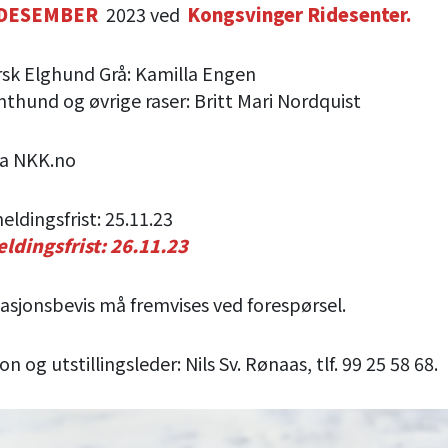
 DESEMBER
2023 ved
Kongsvinger Ridesenter.
k Elghund Grå: Kamilla Engen
und og øvrige raser: Britt Mari Nordquist
ia NKK.no
ldingsfrist: 25.11.23
ldingsfrist: 26.11.23
nasjonsbevis må fremvises ved forespørsel.
 og utstillingsleder: Nils Sv. Rønaas, tlf. 99 25 58 68.