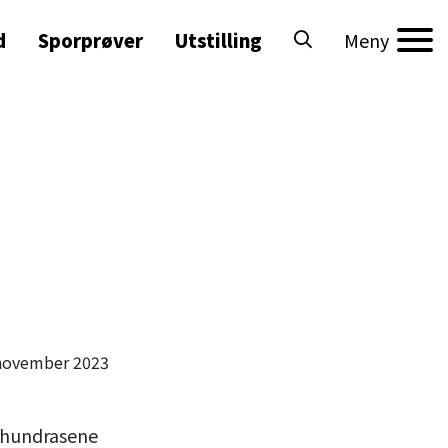
d
Sporprøver
Utstilling
Meny
 november 2023
lghundrasene