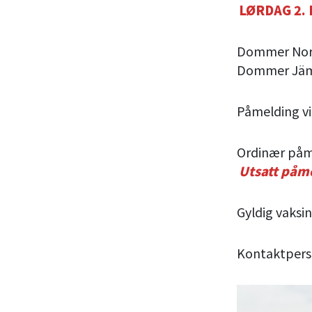
LØRDAG 2.
Dommer Nors
Dommer Jämth
Påmelding v
Ordinær påme
Utsatt påme
Gyldig vaksi
Kontaktperson