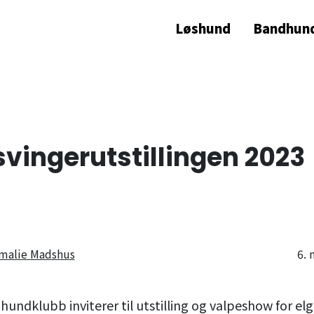
Løshund
Bandhun
vingerutstillingen 2023
malie Madshus
6.
undklubb inviterer til utstilling og valpeshow for e