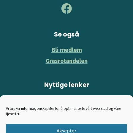
Se også
Bli medlem
Grasrotandelen
Nyttige lenker
Norsk Kennel Klubb
Vi bruker informasjonskapsler for å optimaliserte vårt web sted og våre
Norske Elghundklubbers Forbund
tjenester.
Hitta älghund
Aksepter