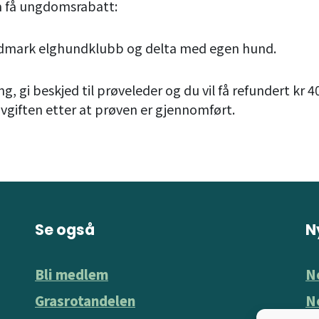
 å få ungdomsrabatt:
dmark elghundklubb og delta med egen hund.
, gi beskjed til prøveleder og du vil få refundert kr 4
giften etter at prøven er gjennomført.
Se også
N
Bli medlem
N
Grasrotandelen
N