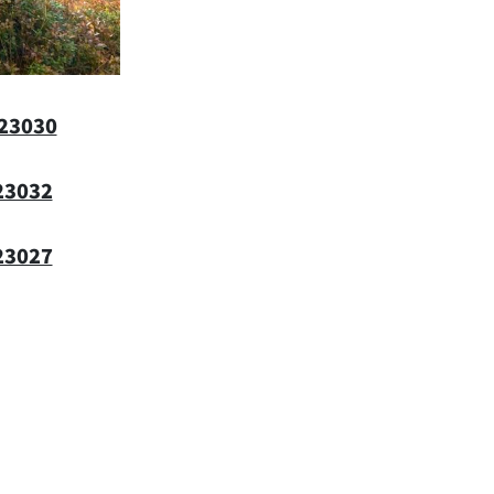
-23030
23032
23027