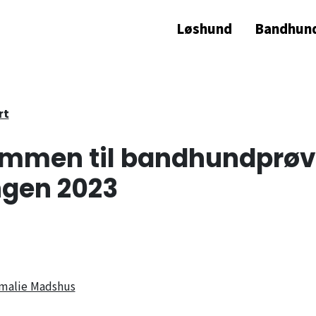
Løshund
Bandhun
rt
mmen til bandhundprø
gen 2023
malie Madshus