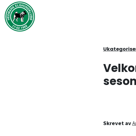
Hopp til hovedinnhold
Ukategorise
Velko
seson
Skrevet av
A