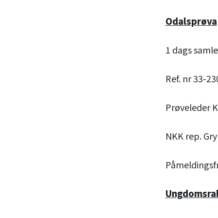
Odalsprøva
1 dags saml
Ref. nr 33-2
Prøveleder K
NKK rep. Gry 
Påmeldingsfr
Ungdomsraba