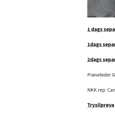
1 dags sepa
1dags separ
2dags separ
Prøveleder Gr
NKK rep. Cam
Trysilprøva