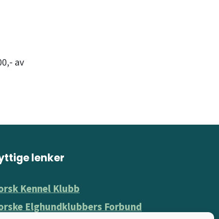
00,- av
yttige lenker
orsk Kennel Klubb
orske Elghundklubbers Forbund