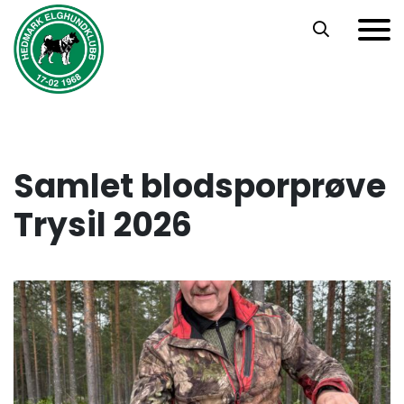
Hopp til hovedinnhold
Samlet blodsporprøve
Trysil 2026