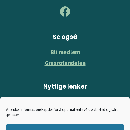
Se også
Bli medlem
Grasrotandelen
Nyttige lenker
Norsk Kennel Klubb
Vi bruker informasjonskapsler for å optimaliserte vårt web sted og våre
Norske Elghundklubbers Forbund
tjenester.
Hitta älghund